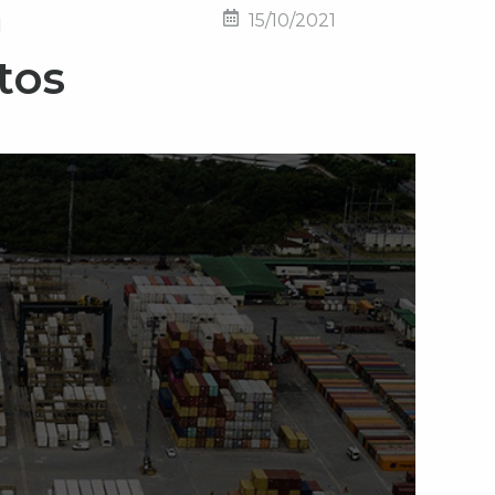
a
15/10/2021
tos