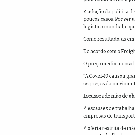
A adoção da política d
poucos casos. Por ser 
logístico mundial, o q
Como resultado, as emp
De acordo com o Freigh
O preço médio mensal 
“A Covid-19 causou gr
os preços da moviment
Escassez de mão de obr
A escassez de trabalh
empresas de transport
A oferta restrita de m