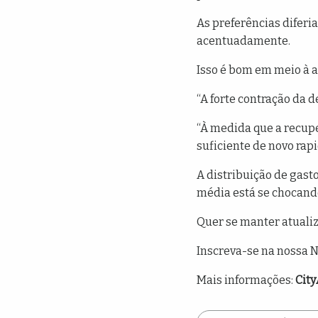
As preferências difer
acentuadamente.
Isso é bom em meio à a
“A forte contração da
“À medida que a recupe
suficiente de novo rap
A distribuição de gast
média está se chocando
Quer se manter atuali
Inscreva-se na nossa N
Mais informações:
Cit