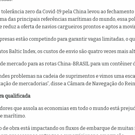
e tolerância zero da Covid-19 pela China levou ao fechament
uma das principais referências marítimas do mundo, essa pol
ue reduz a oferta de navios cargueiros prontos e aptos a m
resas estão competindo para garantir vagas limitadas, o que
tos Baltic Index, os custos de envio são quatro vezes mais al
de mercado para as rotas China-BRASIL para um contêiner de
andes problemas na cadeia de suprimentos e vimos uma esca
ação de mercadorias”, disse a Câmara de Navegação do Rein
a qualificada
adores que assola as economias em todo o mundo está preju
e marítimo.
ão de obra está impactando os fluxos de embarque de muitas 