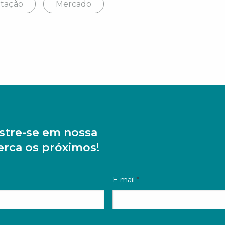
rtação
Mercado
stre-se em nossa
perca os próximos!
E-mail
*