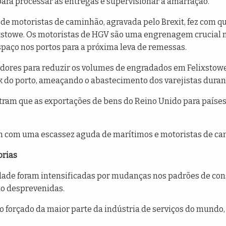
ara processar as entregas e supervisionar a amarração.
a de motoristas de caminhão, agravada pelo Brexit, fez com 
ixstowe. Os motoristas de HGV são uma engrenagem crucial n
espaço nos portos para a próxima leva de remessas.
dores para reduzir os volumes de engradados em Felixstowe
do porto, ameaçando o abastecimento dos varejistas durant
ram que as exportações de bens do Reino Unido para países
 com uma escassez aguda de marítimos e motoristas de ca
rias
dade foram intensificadas por mudanças nos padrões de con
o desprevenidas.
 forçado da maior parte da indústria de serviços do mund