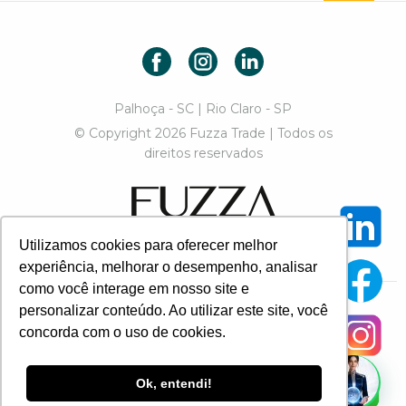
Facebook
Instagram
LinkedIn
Palhoça - SC | Rio Claro - SP
© Copyright 2026 Fuzza Trade | Todos os
direitos reservados
Fuzza Trade
Utilizamos cookies para oferecer melhor
Designed by Paulo Chiozzini
experiência, melhorar o desempenho, analisar
como você interage em nosso site e
personalizar conteúdo. Ao utilizar este site, você
© 2026 - Todos os direitos reservados Fuzza Trade
concorda com o uso de cookies.
Desenvolvimento:
Ok, entendi!