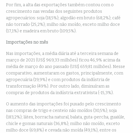
Por fim, a alta das exportações também contou com o
crescimento nas vendas dos seguintes produtos
agropecuários: soja (18,5%); algodão em bruto (68,2%); café
não torrado (25,2%); milho não moído, exceto milho doce
(17,1%) e madeira em bruto (109,5%).
Importações no mês
Nas importações, a média diária até a terceira semana de
março de 2021 (US$ 969,33 milhões) ficou 46,9% acima da
média de março do ano passado (US$ 659,81 milhões). Nesse
comparativo, aumentaram os gastos, principalmente, com
agropecuária (19,9%) e com produtos da indústria de
transformação (49%). Por outro lado, diminuíram as
compras de produtos da indústria extrativista (-15,3%).
O aumento das importações foi puxado pelo crescimento
nas compras de trigo e centeio não moídos (30,5%); soja
(183,2%); látex, borracha natural, balata, guta-percha, guaiúle,
chicle e gomas naturais (36,8%); milho não moído, exceto
milho doce (69,8%) e cevada não moída (49,1%), entre os