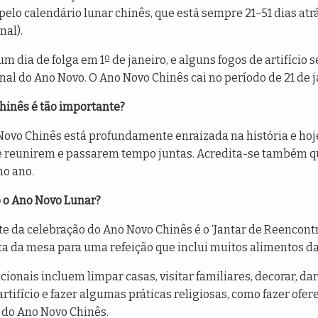
elo calendário lunar chinês, que está sempre 21–51 dias at
nal).
 dia de folga em 1º de janeiro, e alguns fogos de artifício 
nal do Ano Novo. O Ano Novo Chinês cai no período de 21 de ja
Chinês é tão importante?
Novo Chinês está profundamente enraizada na história e hoj
e reunirem e passarem tempo juntas. Acredita-se também que
mo ano.
 o Ano Novo Lunar?
e da celebração do Ano Novo Chinês é o ‘Jantar de Reencont
lta da mesa para uma refeição que inclui muitos alimentos da
cionais incluem limpar casas, visitar familiares, decorar, d
tifício e fazer algumas práticas religiosas, como fazer ofere
 do Ano Novo Chinês.