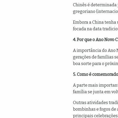
Chinês é determinada p
gregoriano (internacio
Embora a China tenha um
focada na data tradicio
4. Por que o Ano Novo 
A importância do Ano 
gerações de famílias s
boa sorte para o próxi
5. Como é comemorado
A parte mais important
família se junta em vo
Outras atividades tradi
bombinhas e fogos de ar
principais celebrações