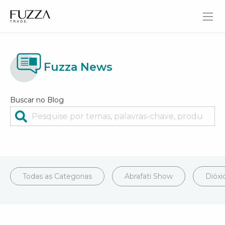
Fuzza Trade
Fuzza News
Buscar no Blog
Todas as Categorias
Abrafati Show
Dióxi