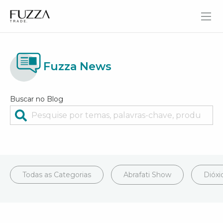
Fuzza Trade
Fuzza News
Buscar no Blog
Todas as Categorias
Abrafati Show
Dióxi